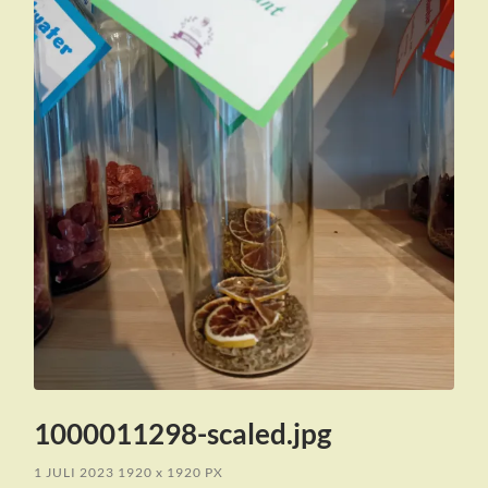
1000011298-scaled.jpg
1 JULI 2023
1920
x
1920 PX