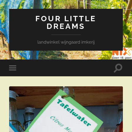
FOUR LITTLE
DREAMS
landwinkel wijngaard imkerij
Toggle
Toggle
zoekve
mobiel
menu