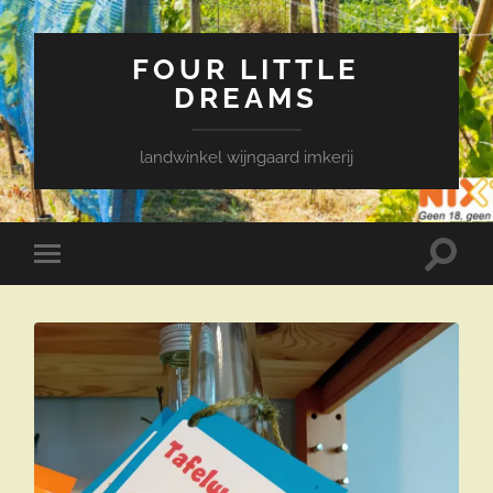
FOUR LITTLE
DREAMS
landwinkel wijngaard imkerij
Toggle
Toggle
zoekve
mobiel
menu