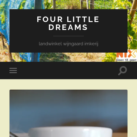
FOUR LITTLE
DREAMS
landwinkel wijngaard imkerij
Toggle
Toggle
zoekve
mobiel
menu