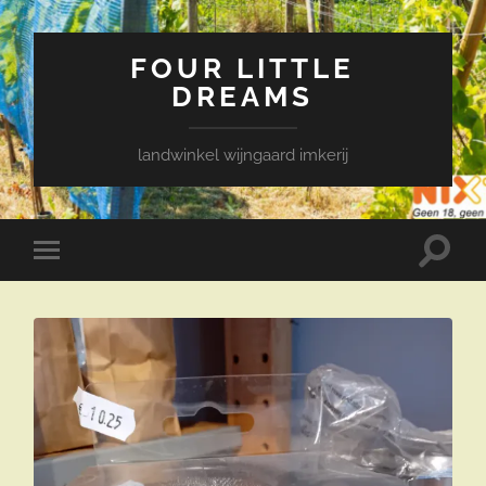
FOUR LITTLE
DREAMS
landwinkel wijngaard imkerij
Toggle
Toggle
zoekve
mobiel
menu