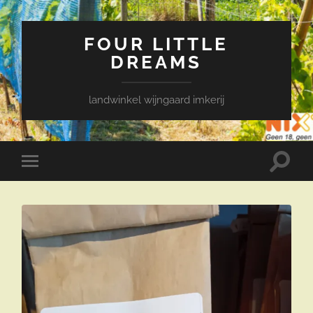
FOUR LITTLE
DREAMS
landwinkel wijngaard imkerij
Toggle
Toggle
zoekve
mobiel
menu