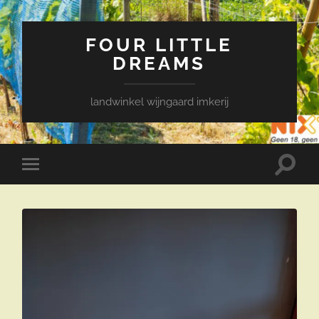
FOUR LITTLE
DREAMS
landwinkel wijngaard imkerij
Toggle
Toggle
zoekve
mobiel
menu