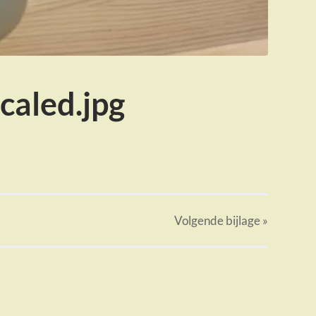
aled.jpg
Volgende
bijlage
»