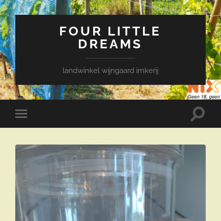
FOUR LITTLE
DREAMS
landwinkel wijngaard imkerij
Toggle
Toggle
zoekve
mobiel
menu