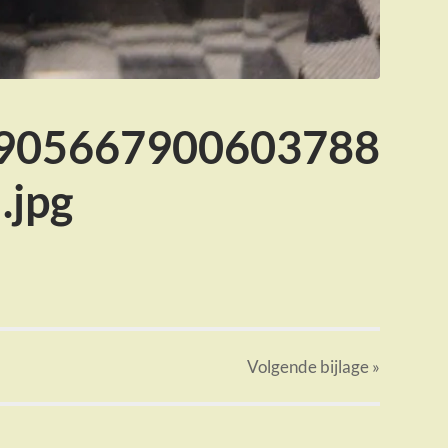
905667900603788
.jpg
Volgende
bijlage
»