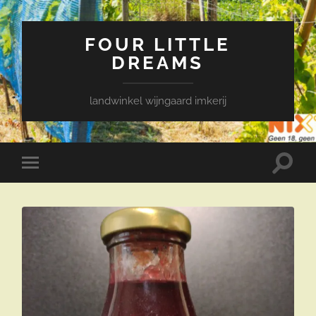
FOUR LITTLE
DREAMS
landwinkel wijngaard imkerij
Toggle
Toggle
zoekve
mobiel
menu