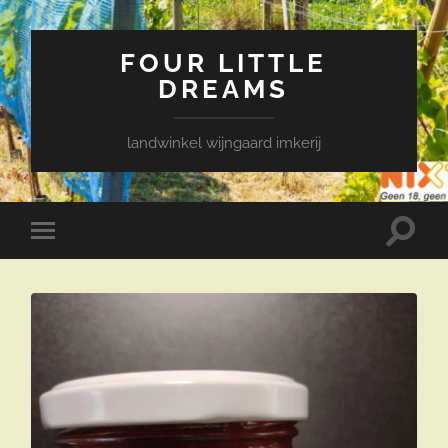
FOUR LITTLE
DREAMS
landwinkel wijngaard imkerij
Toggle
Toggle
zoekve
mobiel
menu