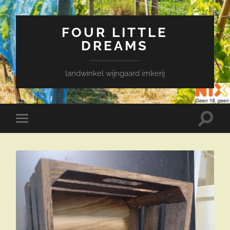
FOUR LITTLE
DREAMS
landwinkel wijngaard imkerij
Toggle
Toggle
zoekve
mobiel
menu