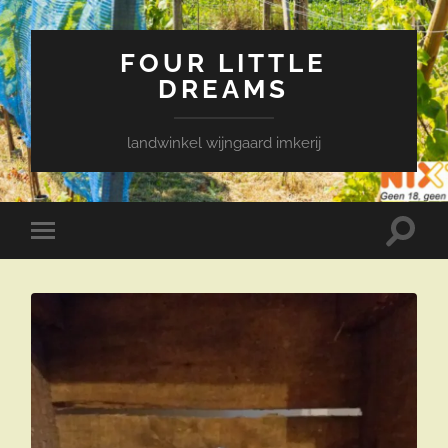
FOUR LITTLE
DREAMS
landwinkel wijngaard imkerij
Toggle
Toggle
zoekve
mobiel
menu