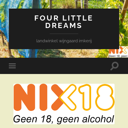
FOUR LITTLE
DREAMS
landwinkel wijngaard imkerij
Toggle
Toggle
zoekve
mobiel
menu