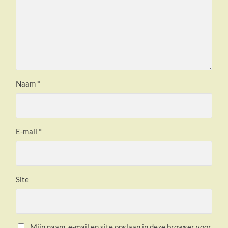
Naam
*
E-mail
*
Site
Mijn naam, e-mail en site opslaan in deze browser voor