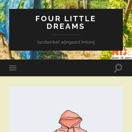
FOUR LITTLE
DREAMS
landwinkel wijngaard imkerij
Toggle
Toggle
zoekve
mobiel
menu