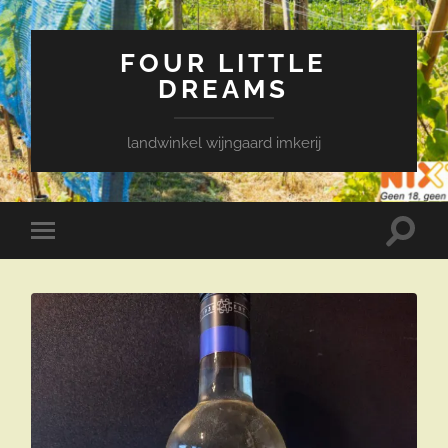
FOUR LITTLE
DREAMS
landwinkel wijngaard imkerij
Toggle
Toggle
zoekve
mobiel
menu