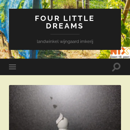
FOUR LITTLE
DREAMS
landwinkel wijngaard imkerij
Toggle
Toggle
zoekve
mobiel
menu