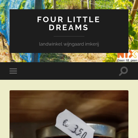
FOUR LITTLE
DREAMS
landwinkel wijngaard imkerij
Toggle
Toggle
zoekve
mobiel
menu