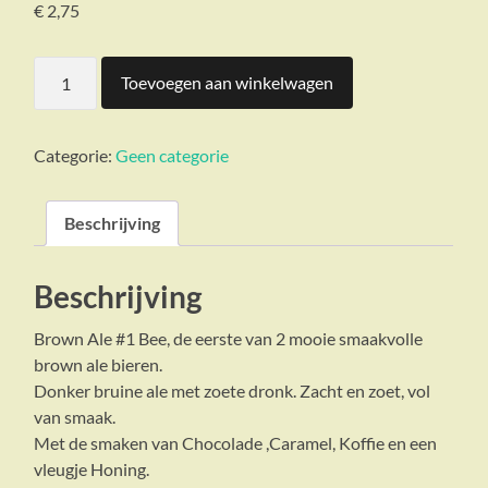
€
2,75
Brown
Toevoegen aan winkelwagen
Ale
#1
Bee
aantal
Categorie:
Geen categorie
Beschrijving
Beschrijving
Brown Ale #1 Bee, de eerste van 2 mooie smaakvolle
brown ale bieren.
Donker bruine ale met zoete dronk. Zacht en zoet, vol
van smaak.
Met de smaken van Chocolade ,Caramel, Koffie en een
vleugje Honing.