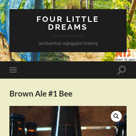
FOUR LITTLE
DREAMS
landwinkel wijngaard imkerij
Toggle
Toggle
zoekve
mobiel
menu
Brown Ale #1 Bee