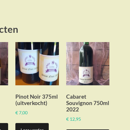
cten
Pinot Noir 375ml
Cabaret
(uitverkocht)
Souvignon 750ml
2022
€
7,00
€
12,95
n
Lees verder