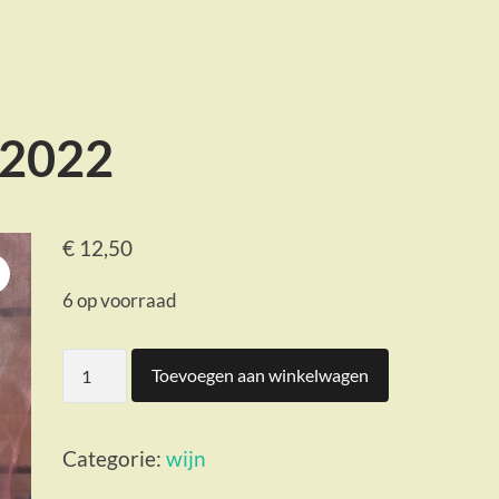
 2022
€
12,50
6 op voorraad
Merlot
Toevoegen aan winkelwagen
750
ml
2022
Categorie:
wijn
aantal