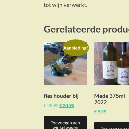
tot wijn verwerkt.
Gerelateerde produ
Aanbieding!
fles houder bij
Mede 375ml
2022
Oorspronkelijke
Huidige
€
28,95
€
20,95
€
8,95
prijs
prijs
was:
is:
Toevoegen aan
€ 28,95.
€ 20,95.
winkelwagen
Toevoegen aa