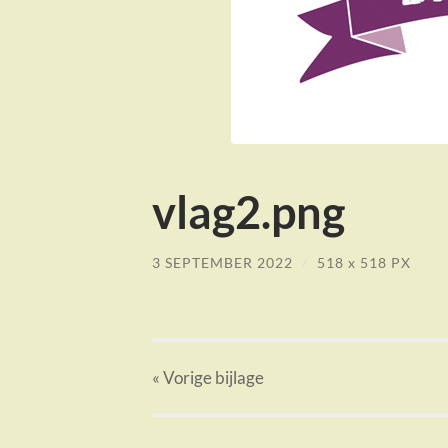
vlag2.png
3 SEPTEMBER 2022
/
518
x
518 PX
« Vorige
bijlage